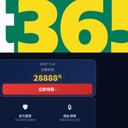
司-官方网站
EN
企业邮箱
投资者关系
招标采购
人力资源