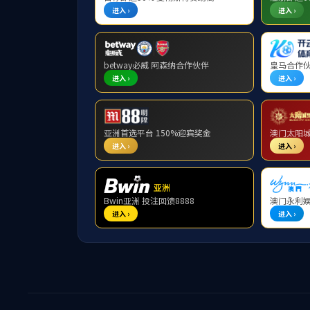
国家铁路
城轨铁路