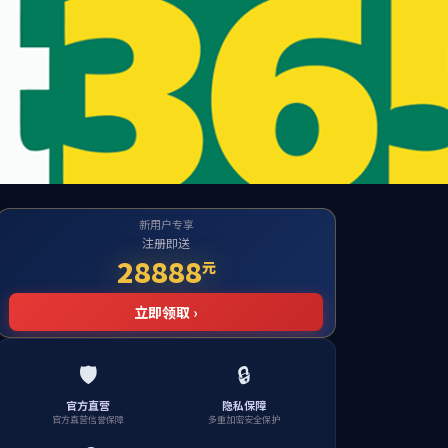
司-官方网站
EN
企业邮箱
投资者关系
招标采购
人力资源