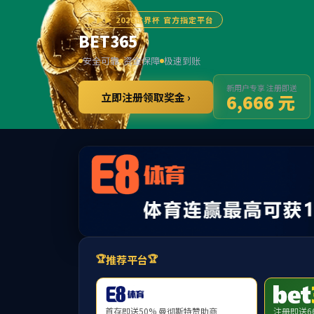
中国·ok
网站首页
关于我们
新闻中心