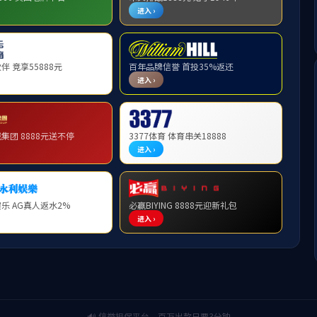
合金
紧固件
腕臂支撑装置
腕臂支撑装置是接触网系统的基础部件之一。腕臂