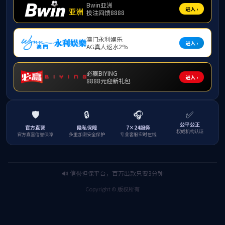
上一条：路福社获“宝鸡工匠”荣誉称号
下一条：公司铸造事业部低压铸造班获“宝鸡市工人先锋号”荣誉称号
微信二维码
网站二维码
Copyright © 中国·ok138cn太阳集团(股份)有限公司-官方网站 版权所有 All
Rights Reserved.
陕ICP备12012325号