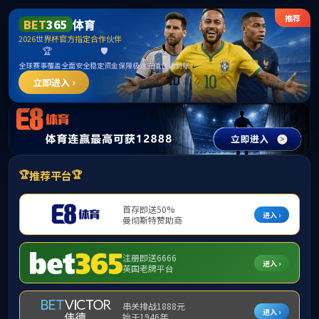
中国·ok138cn太阳集团(股
份)有限公司-官方网站
2020年度公司“十佳员工”事迹简介
发布日期：2021-04-08 作者： 来源：工会办公室 点击量：
6083 分享到：