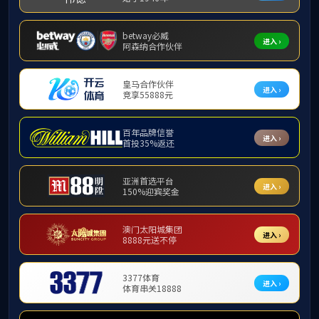
到：
8月9日，ok138cn太阳集团召开2021年第五次党委理
论学习中心组集体学习暨“习近平总书记在庆祝中国共产党
成立100周年大会上的讲话”专题讲座。会议由公司党委书记
刘浩主持。