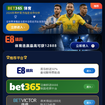
中国·ok138cn太阳集团(股
份)有限公司-官方网站
ok138cn太阳集团召开2021年第五次党委理论
学习中心组集体学习暨“习近平总书记在庆祝中
国共产党成立100周年大会上的讲话”专题讲座
发布日期：2021-08-09 作者： 来源： 点击量：7421 分享