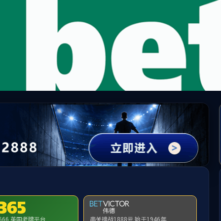
138cn太阳集团(股份)有限公
产品中心
业绩展示
太阳集团
党群工作
tyc9728