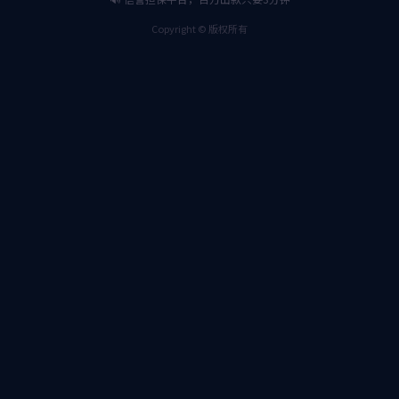
发布日期：2023-08-31 作者： 来源： 点击量：4181 分享到：
1
/
4