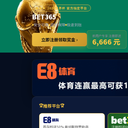
中国·ok
网站首页
关于我们
新闻中心