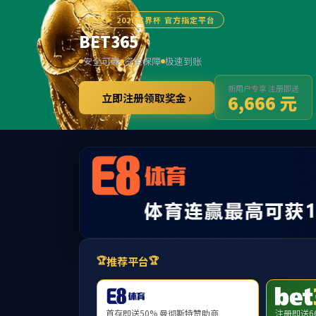
中国·ok
网站首页
关于我们
新闻中心