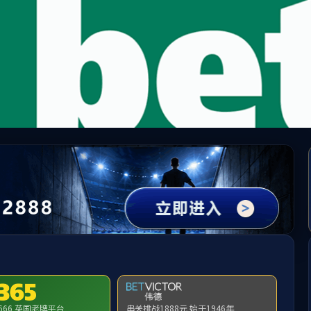
138cn太阳集团(股份)有限公
产品中心
业绩展示
太阳集团
党群工作
tyc9728